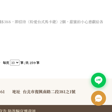
買滿$388，即招待《粉愛台式馬卡龍》2個，甜蜜的小心意獻給各
每頁
筆 /共 259 筆
761
地址
台北市復興南路二段381之1號
宣告
防詐騙宣導資訊