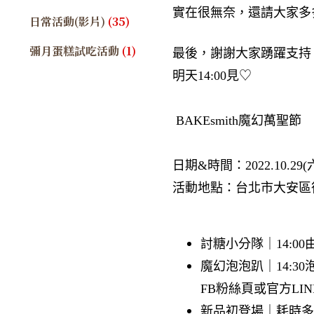
實在很無奈，還請大家多
日常活動(影片)
(35)
彌月蛋糕試吃活動
(1)
最後，謝謝大家踴躍支持
明天14:00見♡​
BAKEsmith魔幻萬聖節​
日期&時間：2022.10.29(六) 
活動地點：台北市大安區復興南
討糖小分隊｜14:0
魔幻泡泡趴｜14:3
FB粉絲頁或官方LIN
新品初登場
｜耗時多