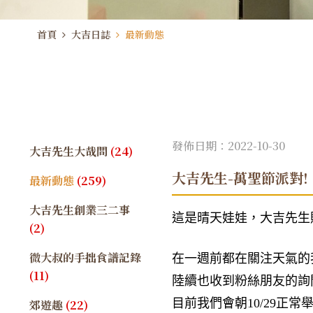
首頁
大吉日誌
最新動態
發佈日期：2022-10-30
大吉先生大哉問
(24)
大吉先生-萬聖節派對!
最新動態
(259)
大吉先生創業三二事
這是晴天娃娃，大吉先生貼心
(2)
微大叔的手拙食譜記錄
在一週前都在關注天氣的
(11)
陸續也收到粉絲朋友的詢
目前我們會朝10/29
郊遊趣
(22)