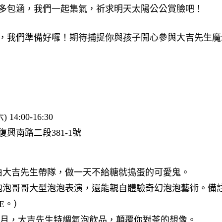
多包涵，我們一起集氣，祈求明天太陽公公賞臉吧！​
，我們準備好囉！期待捕捉你與孩子開心參與大吉先生魔
14:00-16:30​
路二段381-1號 ​ ​
0由大吉先生帶隊，做一天不給糖就搗蛋的可愛鬼。​
0泡泡哥哥大型泡泡表演，還能親自體驗奇幻泡泡藝術。​
備
E。）​
月，大吉先生特調氣泡飲品，顛覆你對茶的想像。​