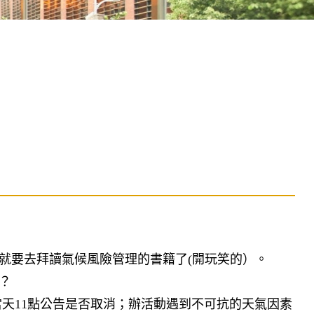
要去拜讀氣候風險管理的書籍了(開玩笑的）。​
​
當天11點公告是否取消；辦活動遇到不可抗的天氣因素