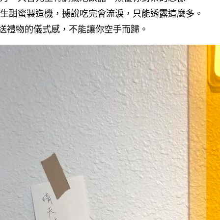
生甜蜜製造機，據說吃完會流淚，只能透露這麼多。​
送禮物的儀式感，不能讓你空手而歸。​