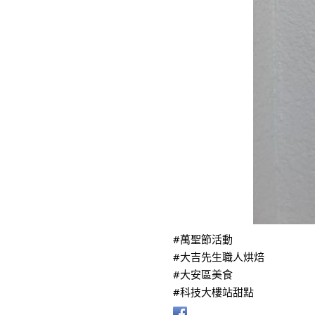
#萬聖節活動
#大吉先生職人烘焙
#大安區美食
#科技大樓站甜點