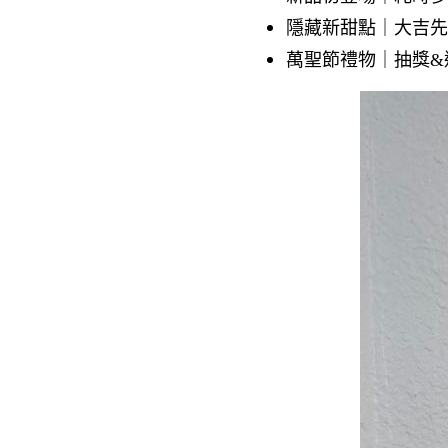
隱藏新甜點
｜大吉先
萬聖節禮物
｜抽獎&