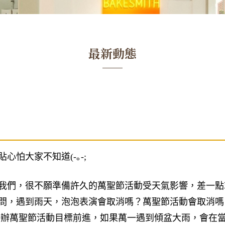
最新動態
怕大家不知道(-｡-;​
我們，很不願準備許久的萬聖節活動受天氣影響，差一點就
問，遇到雨天，泡泡表演會取消嗎？萬聖節活動會取消嗎？
正常舉辦萬聖節活動目標前進，如果萬一遇到傾盆大雨，會在