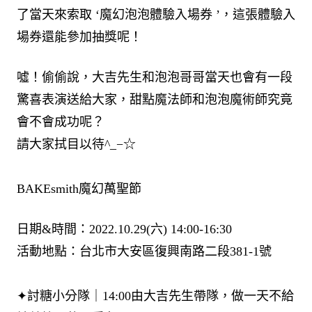
了當天來索取 ‘魔幻泡泡體驗入場券 ’，這張體驗入
場券還能參加抽獎呢！​
噓！偷偷說，大吉先生和泡泡哥哥當天也會有一段
驚喜表演送給大家，甜點魔法師和泡泡魔術師究竟
會不會成功呢？​
請大家拭目以待^_−☆​
BAKEsmith魔幻萬聖節
日期&時間：2022.10.29(六) 14:00-16:30​
活動地點：台北市大安區復興南路二段381-1號 ​ ​
✦討糖小分隊｜14:00由大吉先生帶隊，做一天不給