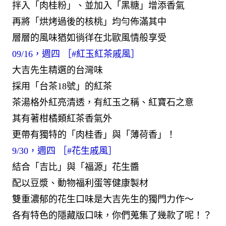
拌入「肉桂粉」、並加入「黑糖」增添香氣
再將「烘烤過後的核桃」均勻佈滿其中
層層的風味猶如徜徉在北歐風情般享受
09/16，週四 ［
#紅玉紅茶戚風
］
大吉先生精選的台灣味
採用「台茶18號」的紅茶
茶湯格外紅亮清透，有紅玉之稱、紅寶石之意
其有著柑橘類紅茶香氣外
更帶有獨特的「肉桂香」與「薄荷香」！
9/30，週四 ［
#花生戚風
］
結合「吉比」與「福源」花生醬
配以豆漿、動物福利蛋等健康製材
雙重濃郁的花生口味是大吉先生的獨門力作～
各有特色的隱藏版口味，你們蒐集了幾款了呢！？