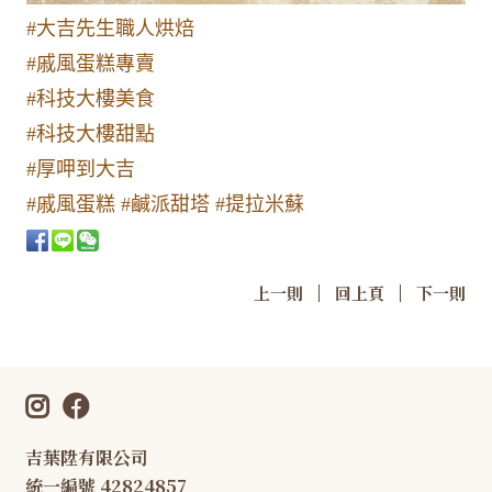
#大吉先生職人烘焙
#戚風蛋糕專賣
#科技大樓美食
#科技大樓甜點
#厚呷到大吉
#戚風蛋糕
#鹹派甜塔
#提拉米蘇
|
|
上一則
回上頁
下一則
吉葉陞有限公司
統一編號 42824857