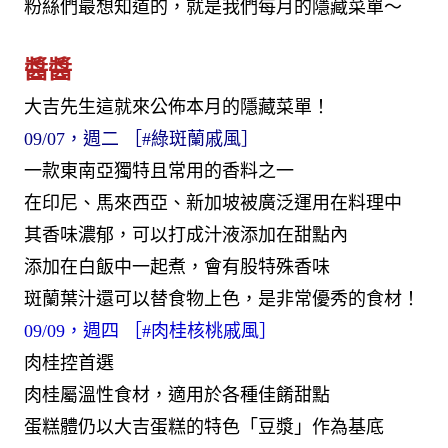
粉絲們最想知道的，就是我們每月的隱藏菜單～
醬醬
大吉先生這就來公佈本月的隱藏菜單！
09/07，週二 ［
#綠斑蘭戚風
］
一款東南亞獨特且常用的香料之一
在印尼、馬來西亞、新加坡被廣泛運用在料理中
其香味濃郁，可以打成汁液添加在甜點內
添加在白飯中一起煮，會有股特殊香味
斑蘭葉汁還可以替食物上色，是非常優秀的食材！
09/09，週四 ［
#肉桂核桃戚風
］
肉桂控首選
肉桂屬溫性食材，適用於各種佳餚甜點
蛋糕體仍以大吉蛋糕的特色「豆漿」作為基底