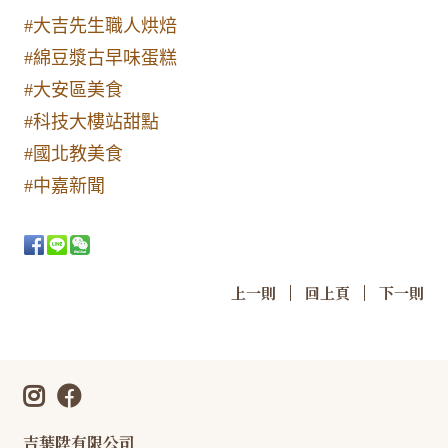
#大吉先生職人烘焙
#綿豆漿古早味蛋糕
#大安區美食
#科技大樓站甜點
#國北教美食
#中嘉新聞
|
|
上一則
回上頁
下一則
吉葉陞有限公司