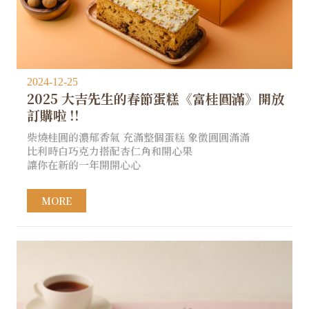
2024-12-25
2025 大吉先生的春節蛋糕《富桂圓滿》開放
訂購啦 !!
柴燒桂圓的濃郁香氣 充滿整個蛋糕 象徵圓圓滿滿
比利時白巧克力搭配杏仁角和開心果
讓你在新的一年開開心心
MORE