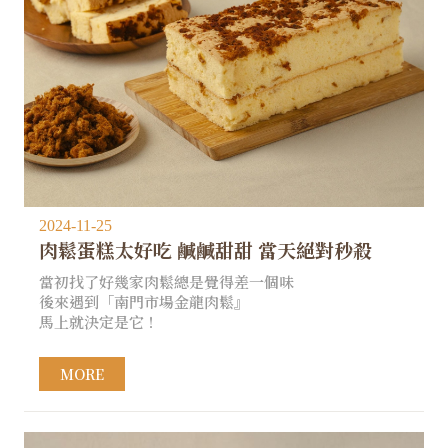
2024-11-25
肉鬆蛋糕太好吃 鹹鹹甜甜 當天絕對秒殺
當初找了好幾家肉鬆總是覺得差一個味
後來遇到「南門市場金龍肉鬆』
馬上就決定是它！
MORE