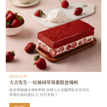
2024-12-19
大吉先生~~紅絲絨草莓蛋糕登場啦
就是那個讓你魂牽夢縈 卻讓大吉老闆們無奈微笑的
草莓紅絲絨蛋糕 它 終於登場了