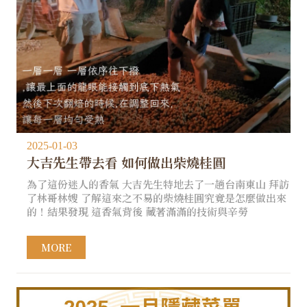
2025-01-03
大吉先生帶去看 如何做出柴燒桂圓
為了這份迷人的香氣 大吉先生特地去了一趟台南東山 拜訪
了林哥林嫂 了解這來之不易的柴燒桂圓究竟是怎麼做出來
的！結果發現 這香氣背後 藏著滿滿的技術與辛勞
MORE