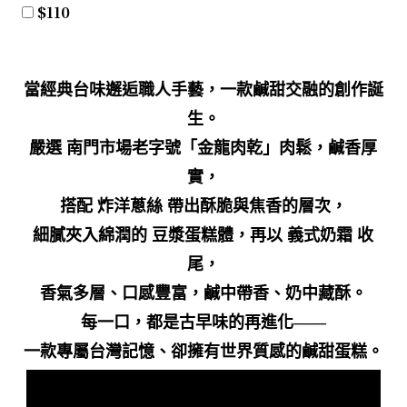
$
110
當經典台味邂逅職人手藝，一款鹹甜交融的創作誕
生。
嚴選
南門市場老字號「金龍肉乾」肉鬆
，鹹香厚
實，
搭配
炸洋蔥絲
帶出酥脆與焦香的層次，
細膩夾入綿潤的
豆漿蛋糕體
，再以
義式奶霜
收
尾，
香氣多層、口感豐富，鹹中帶香、奶中藏酥。
每一口，都是古早味的再進化——
一款專屬台灣記憶、卻擁有世界質感的鹹甜蛋糕。