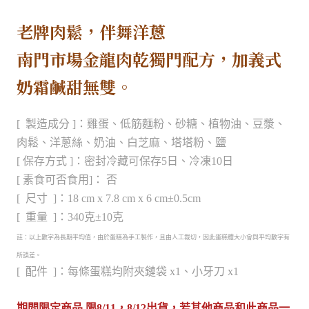
老牌肉鬆，伴舞洋蔥
南門市場金龍肉乾獨門配方，加義式
奶霜鹹甜無雙。
[ 製造成分 ]：雞蛋、低筋麵粉
、砂糖
、植物油、
豆漿
、
肉鬆
、洋蔥絲、奶油、白芝麻
、塔塔粉
、鹽
[ 保存方式 ]：密封冷藏可保存5日、冷凍10日
[ 素食可否食用
]：
否
[ 尺寸 ]：18 cm x 7.8 cm x 6 cm±0.5cm
[ 重量 ]：340克±10克
註：以上數字為長期平均值，由於蛋糕為手工製作，且由人工裁切，因此蛋糕體大小會與平均數字有
所誤差。
[ 配件 ]：每條蛋糕均附夾鏈袋 x1、小牙刀 x1
期間限定商品 限8/11，8/12出貨，若其他商品和此商品一