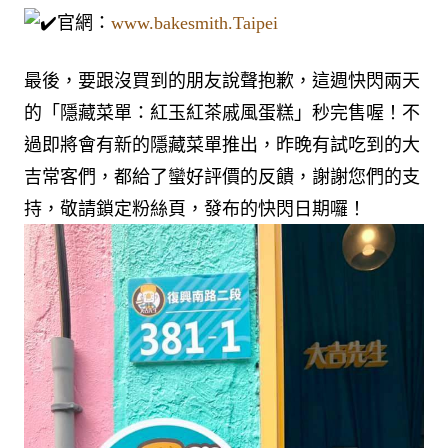
官網：
www.bakesmith.Taipei
最後，要跟沒買到的朋友說聲抱歉，這週快閃兩天
的「隱藏菜單：紅玉紅茶戚風蛋糕」秒完售喔！不
過即將會有新的隱藏菜單推出，昨晚有試吃到的大
吉常客們，都給了蠻好評價的反饋，謝謝您們的支
持，敬請鎖定粉絲頁，發布的快閃日期囉！