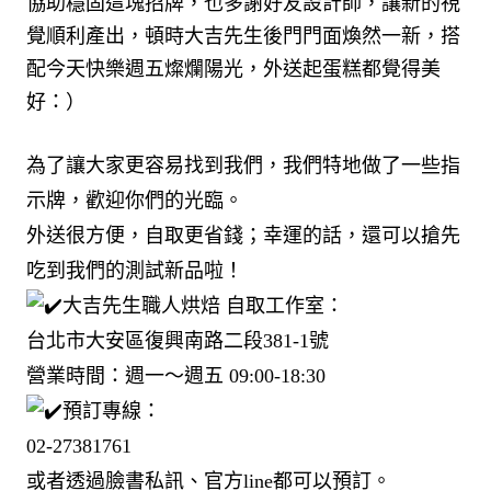
協助穩固這塊招牌，也多謝好友設計師，讓新的視
覺順利產出，頓時大吉先生後門門面煥然一新，搭
配今天快樂週五燦爛陽光，外送起蛋糕都覺得美
好：）
為了讓大家更容易找到我們，我們特地做了一些指
示牌，歡迎你們的光臨。
外送很方便，自取更省錢；幸運的話，還可以搶先
吃到我們的測試新品啦！
大吉先生職人烘焙 自取工作室：
台北市大安區復興南路二段381-1號
營業時間：週一～週五 09:00-18:30
預訂專線：
02-27381761
或者透過臉書私訊、官方line都可以預訂。