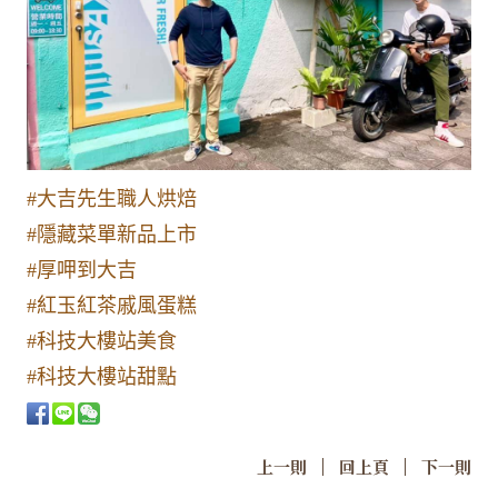
#大吉先生職人烘焙
#隱藏菜單新品上市
#厚呷到大吉
#紅玉紅茶戚風蛋糕
#科技大樓站美食
#科技大樓站甜點
|
|
上一則
回上頁
下一則