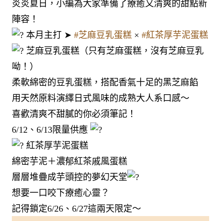
炎炎夏日，小編為大家準備了療癒又清爽的甜點新
陣容！
本月主打 ➤
#芝麻豆乳蛋糕
×
#紅茶厚芋泥蛋糕
芝麻豆乳蛋糕（只有芝麻蛋糕，沒有芝麻豆乳
呦！）
柔軟綿密的豆乳蛋糕，搭配香氣十足的黑芝麻餡
用天然原料演繹日式風味的成熟大人系口感～
喜歡清爽不甜膩的你必須筆記！
6/12、6/13限量供應
紅茶厚芋泥蛋糕
綿密芋泥＋濃郁紅茶戚風蛋糕
層層堆疊成芋頭控的夢幻天堂
想要一口咬下療癒心靈？
記得鎖定6/26、6/27這兩天限定～