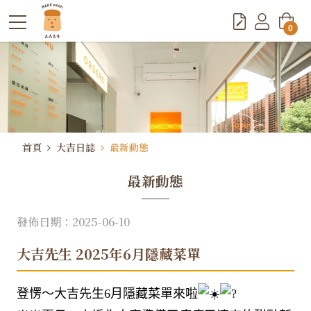
0
首頁
大吉日誌
最新動態
最新動態
發佈日期：2025-06-10
大吉先生 2025年6月隱藏菜單
登愣～大吉先生6月隱藏菜單來啦