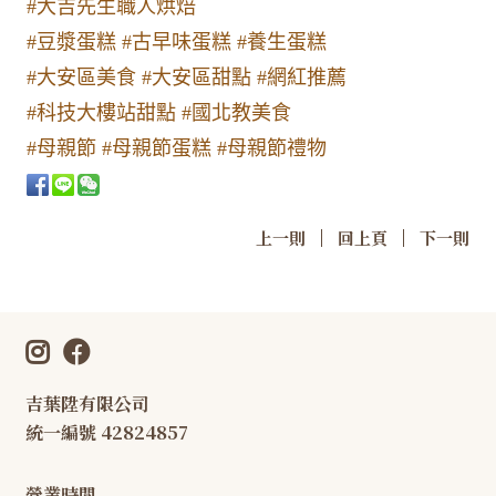
#大吉先生職人烘焙
#豆漿蛋糕
#古早味蛋糕
#養生蛋糕
#大安區美食
#大安區甜點
#網紅推薦
#科技大樓站甜點
#國北教美食
#母親節
#母親節蛋糕
#母親節禮物
|
|
上一則
回上頁
下一則
吉葉陞有限公司
統一編號 42824857
營業時間