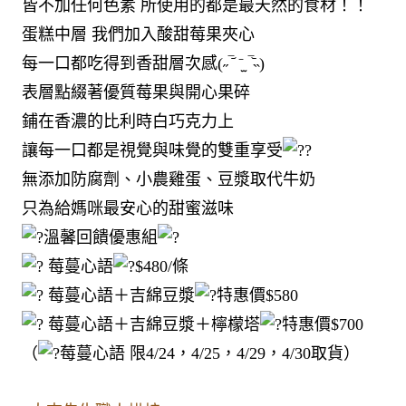
皆不加任何色素 所使用的都是最天然的食材！！
蛋糕中層 我們加入酸甜莓果夾心
每一口都吃得到香甜層次感(˶‾᷄ ⁻̫ ‾᷅˵)
表層點綴著優質莓果與開心果碎
鋪在香濃的比利時白巧克力上
讓每一口都是視覺與味覺的雙重享受
無添加防腐劑、小農雞蛋、豆漿取代牛奶
只為給媽咪最安心的甜蜜滋味
溫馨回饋優惠組
莓蔓心語
$480/條
莓蔓心語＋吉綿豆漿
特惠價$580
莓蔓心語＋吉綿豆漿＋檸檬塔
特惠價$700
（
莓蔓心語 限4/24，4/25，4/29，4/30取貨）