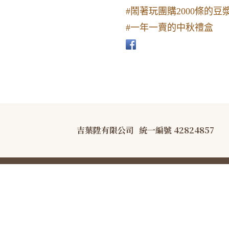
#鬧著玩團購2000條的豆
#一年一賣的中秋禮盒
吉葉陞有限公司
統一編號 42824857
COPYRIGHT © B