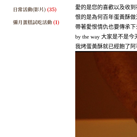
愛的是您的喜歡以及收到
日常活動(影片)
(35)
恨的是為何百年蛋黃酥做
彌月蛋糕試吃活動
(1)
帶著愛恨情仇也要傳承下
by the way 大家是不
我烤蛋黃酥就已經飽了阿