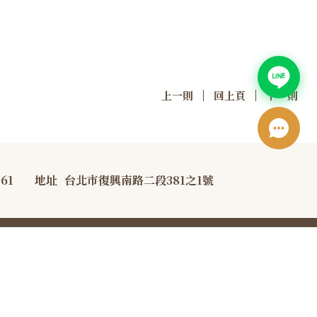
|
|
上一則
回上頁
下一則
761
地址
台北市復興南路二段381之1號
宣告
防詐騙宣導資訊