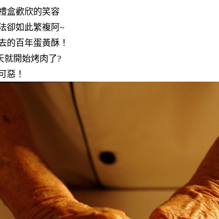
禮盒歡欣的笑容
法卻如此繁複阿~
去的百年蛋黃酥！
是今天就開始烤肉了?
可惡！