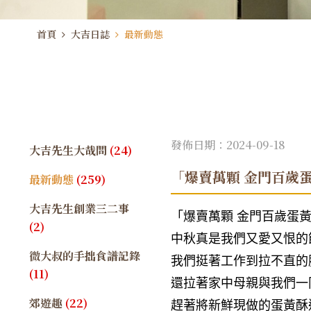
首頁
大吉日誌
最新動態
發佈日期：2024-09-18
大吉先生大哉問
(24)
「爆賣萬顆 金門百歲蛋
最新動態
(259)
大吉先生創業三二事
「爆賣萬顆 金門百歲蛋黃酥
(2)
中秋真是我們又愛又恨的
微大叔的手拙食譜記錄
我們挺著工作到拉不直的
(11)
還拉著家中母親與我們一
郊遊趣
(22)
趕著將新鮮現做的蛋黃酥