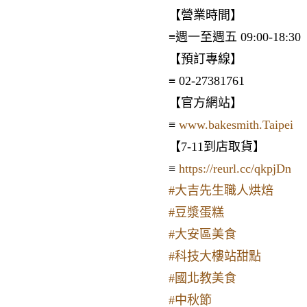
【營業時間】
≡週一至週五 09:00-18:30
【預訂專線】
≡ 02-27381761
【官方網站】
≡
www.bakesmith.Taipei
【7-11到店取貨】
≡
https://reurl.cc/qkpjDn
#大吉先生職人烘焙
#豆漿蛋糕
#大安區美食
#科技大樓站甜點
#國北教美食
#中秋節