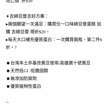
塔乙個 ​ 折$30
✦
吉綿豆漿吉好方案：
▸兩個願望一次滿足：購買任一口味綿豆漿蛋糕 加
購 吉綿豆漿 現折$20。
▸每天大口補充優質蛋白：一次購買兩瓶，第二件6
折。?
☻台灣本土非基改黃豆使用/高雄選十號黃豆
☻天然低GI /低膽固醇
☻無添加防腐劑
☻優質植物性蛋白
--