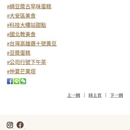
#綿豆漿古早味蛋糕
#大安區美食
#科技大樓站甜點
#國北教美食
#台灣高雄選十號黃豆
#豆漿蛋糕
#公司行號下午茶
#仲夏芒果塔
|
|
上一則
回上頁
下一則