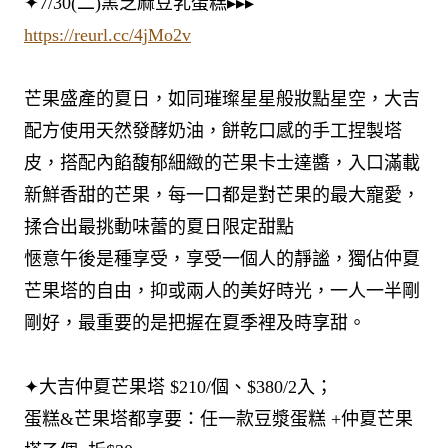
✦7/30(二)黑芝麻豆乳蛋糕▸▸▸
https://reurl.cc/4jMo2v
芒果盛產的夏日，如同璀璨星星般妝點星空，大吉
配方使用天然發酵奶油，餅乾口感的手工捏製塔
皮，搭配內餡馥郁細緻的芒果卡士達醬，入口滿載
新鮮香甜的芒果，每一口都是對芒果的最大寵愛，
揉合出最挑動味蕾的夏日限定甜點
愜意午後是種享受，享受一個人的靜謐，獨佔仲夏
芒果塔的自由，抑或兩人的美好時光，一人一半剛
剛好，最重要的是把握在夏季裡及時享甜。
✦大吉仲夏芒果塔 $210/個、$380/2入；
蛋糕&芒果塔都享要：任一款豆漿蛋糕 +仲夏芒果