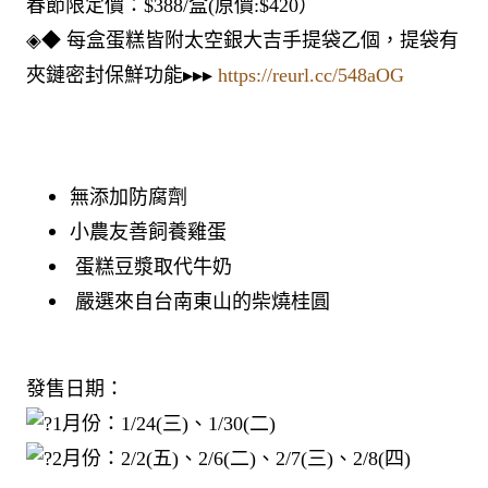
春節限定價：$388/盒(原價:$420）
◈◆ 每盒蛋糕皆附太空銀大吉手提袋乙個，提袋有
夾鏈密封保鮮功能▸▸▸
https://reurl.cc/548aOG
無添加防腐劑
小農友善飼養雞蛋
蛋糕豆漿取代牛奶
嚴選來自台南東山的柴燒桂圓
發售日期：
1月份：1/24(三)、1/30(二)
2月份：2/2(五)、2/6(二)、2/7(三)、2/8(四)