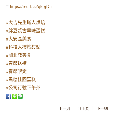
≡
https://reurl.cc/qkpjDn
#大吉先生職人烘焙
#綿豆漿古早味蛋糕
#大安區美食
#科技大樓站甜點
#國北教美食
#春節送禮
#春節限定
#黑糖桂圓蛋糕
#公司行號下午茶
|
|
上一則
回上頁
下一則