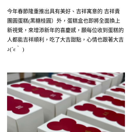
今年春節隆重推出具有美好、吉祥寓意的 吉祥貴
團圓蛋糕(黑糖桂圓）外，蛋糕盒也即將全面換上
新視覺，來增添新年的喜慶感，願每位收到蛋糕的
人都能吉祥順利，吃了大吉甜點，心情也跟著大吉
♪(´ε｀ )