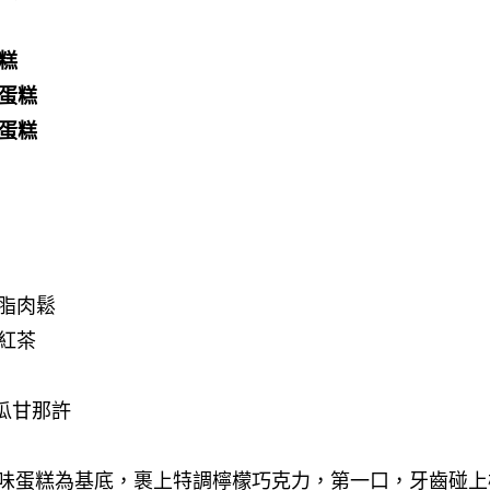
蛋糕
風蛋糕
風蛋糕
脂肉鬆
紅茶
瓜甘那許
味蛋糕為基底，裹上特調檸檬巧克力，第一口，牙齒碰上