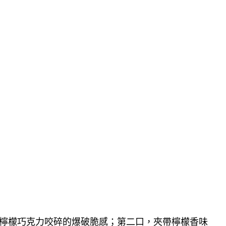
檸檬巧克力咬碎的爆破脆感；第二口，夾帶檸檬香味