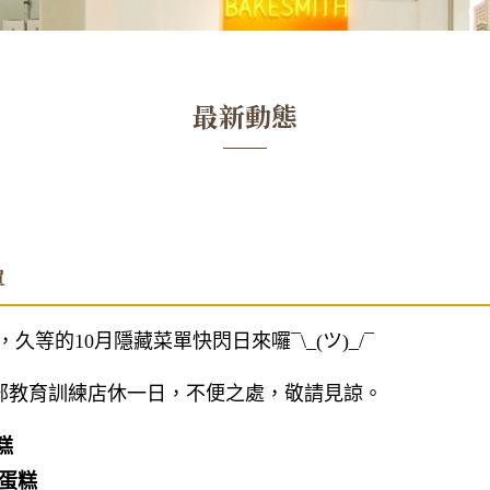
最新動態
單
等的10月隱藏菜單快閃日來囉¯\_(ツ)_/¯
隊內部教育訓練店休一日，不便之處，敬請見諒。
糕
風蛋糕