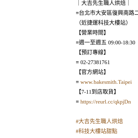
｜大吉先生職人烘焙｜
≡台北市大安區復興南路二段
（近捷運科技大樓站）
【營業時間】
≡週一至週五 09:00-18:30
【預訂專線】
≡ 02-27381761
【官方網站】
≡
www.bakesmith.Taipei
【7-11到店取貨】
≡
https://reurl.cc/qkpjDn
#大吉先生職人烘焙
#科技大樓站甜點