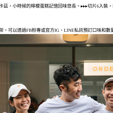
茲，小時候的檸檬蛋糕記憶回味悠長。▸▸▸切片6入裝，$2
，可以透過FB粉專或官方IG、LINE私訊預訂口味和