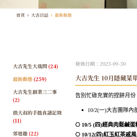
首頁
大吉日誌
最新動態
發佈日期：2023-09-30
大吉先生大哉問
(24)
大吉先生 10月隱藏菜
最新動態
(259)
大吉先生創業三二事
告別忙碌充實的捏餅月份，久
(2)
10/2(一)大吉團
微大叔的手拙食譜記錄
(11)
⎔ 10/5 (四)經典肉鬆鹹蛋
郊遊趣
(22)
⎔ 10/12(四)紅玉紅茶戚