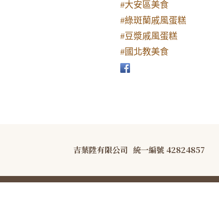
#大安區美食
#綠斑蘭戚風蛋糕
#豆漿戚風蛋糕
#國北教美食
吉葉陞有限公司
統一編號 42824857
COPYRIGHT © B