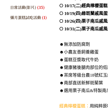
⎔ 10/17(二)經典檸檬蛋糕
日常活動(影片)
(35)
⎔ 10/19(四)綠斑蘭戚風
彌月蛋糕試吃活動
(1)
⎔ 10/26(四)栗子南瓜戚
⎔ 10/31(二)栗子南瓜戚
☻無添加防腐劑
☻小農友善飼養雞蛋
☻蛋糕豆漿取代牛奶
☻健康豬後腿肉部位的低
☻茶席等級台農18號紅玉
☻南部直送新鮮斑蘭葉
☻選用栗子南瓜&特製南
​經典檸檬蛋糕：
用純粹原