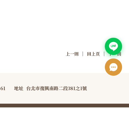
|
|
上一則
回上頁
下一則
761
地址
台北市復興南路二段381之1號
宣告
防詐騙宣導資訊