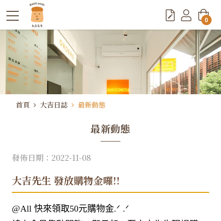
0
首頁
大吉日誌
最新動態
最新動態
發佈日期：2022-11-08
大吉先生 發放購物金囉!!
@All 快來領取50元購物金.ᐟ .ᐟ​