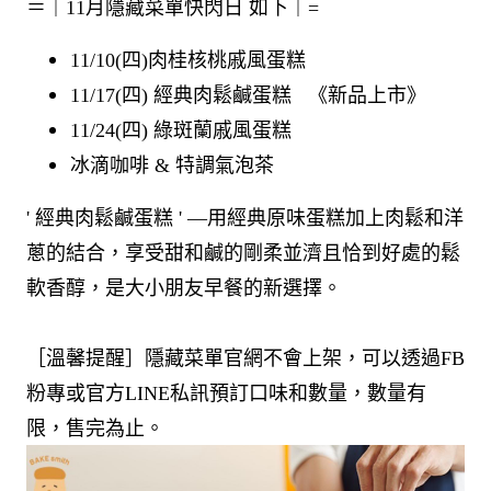
＝｜11月隱藏菜單快閃日 如下｜=​
11/10(四)肉桂核桃戚風蛋糕​
11/17(四) 經典肉鬆鹹蛋糕 ​ ​ 《新品上市》​
11/24(四) 綠斑蘭戚風蛋糕​
冰滴咖啡 & 特調氣泡茶 ​
' 經典肉鬆鹹蛋糕 ' —用經典原味蛋糕加上肉鬆和洋
蔥的結合，享受甜和鹹的剛柔並濟且恰到好處的鬆
軟香醇，是大小朋友早餐的新選擇。​
［溫馨提醒］隱藏菜單官網不會上架，可以透過FB
粉專或官方LINE私訊預訂口味和數量，數量有
限，售完為止。​