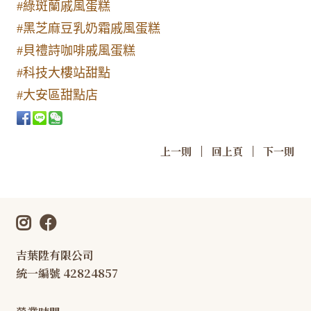
#綠斑蘭戚風蛋糕
#黑芝麻豆乳奶霜戚風蛋糕
#貝禮詩咖啡戚風蛋糕
#科技大樓站甜點
#大安區甜點店
|
|
上一則
回上頁
下一則
吉葉陞有限公司
統一編號 42824857