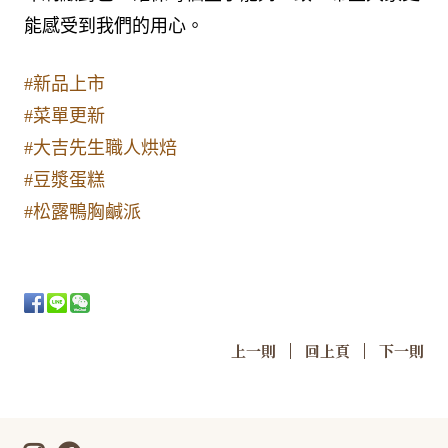
能感受到我們的用心。
#新品上市
#菜單更新
#大吉先生職人烘焙
#豆漿蛋糕
#松露鴨胸鹹派
|
|
上一則
回上頁
下一則