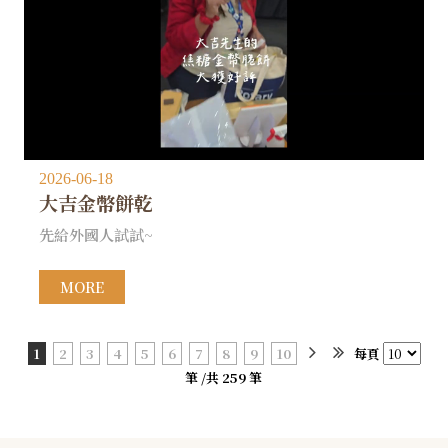
2026-06-18
大吉金幣餅乾
先給外國人試試~
MORE
1
2
3
4
5
6
7
8
9
10
每頁
筆 /共 259 筆