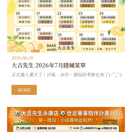
2026-06-26
大吉先生 2026年7月隱藏菜單
正式進入夏天了！冷氣、冰沙、蛋糕的季節也來了(˶‾᷄ ⁻̫ ‾᷅˵)
MORE