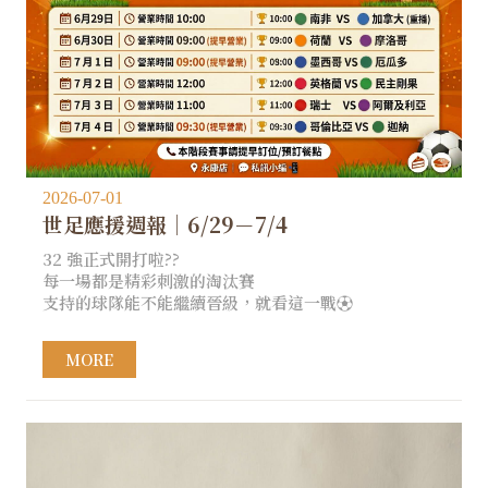
2026-07-01
世足應援週報｜6/29－7/4
32 強正式開打啦??
每一場都是精彩刺激的淘汰賽
支持的球隊能不能繼續晉級，就看這一戰⚽️
MORE