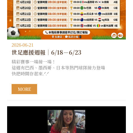
2026-06-21
世足應援週報｜6/18－6/23
精彩賽事一場接一場！
這週有巴西、墨西哥、日本等熱門球隊接力登場
快把時間存起來.ᐟ.ᐟ
MORE