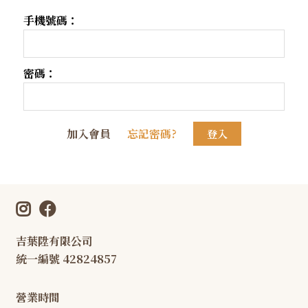
手機號碼：
密碼：
加入會員
忘記密碼?
吉葉陞有限公司
統一編號 42824857
營業時間